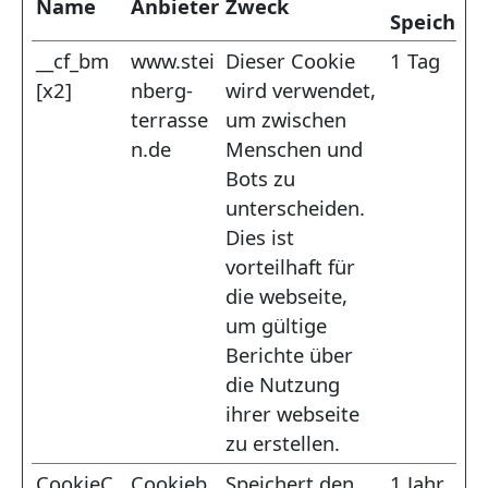
Name
Anbieter
Zweck
Speicher
__cf_bm
www.stei
Dieser Cookie
1 Tag
[x2]
nberg-
wird verwendet,
terrasse
um zwischen
n.de
Menschen und
Bots zu
unterscheiden.
Dies ist
vorteilhaft für
die webseite,
um gültige
Berichte über
die Nutzung
ihrer webseite
zu erstellen.
CookieC
Cookieb
Speichert den
1 Jahr