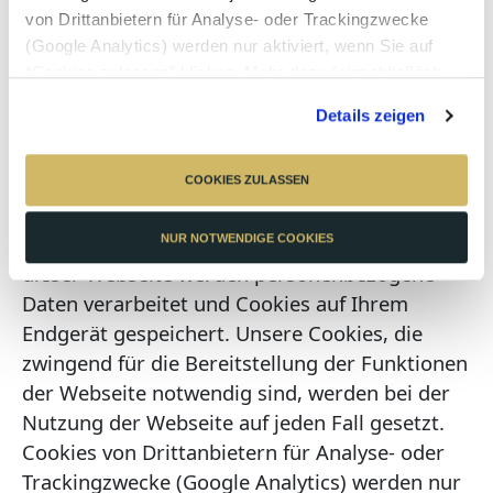
allen nachfolgenden Seitenanfragen und
von Drittanbietern für Analyse- oder Trackingzwecke
zukünftigen Benutzersitzungen automatisch
(Google Analytics) werden nur aktiviert, wenn Sie auf
“Cookies zulassen” klicken. Mehr dazu (einschließlich
für bis zu 12 Monate lesen und respektieren
der Möglichkeit, die Einwilligungserklärung zu widerrufen)
kann. Sie haben jederzeit die Möglichkeit Ihren
Details zeigen
erfahren Sie in unserer
Datenschutzerklärung
—
Zustimmungsgrad einzusehen und zu ändern.
Impressum
.
Diesen finden Sie weiter unten auf dieser Seite.
COOKIES ZULASSEN
Diese Webseite verwendet Cookies. Diese
Webseite verwendet CookiesBei dem Besuch
NUR NOTWENDIGE COOKIES
dieser Webseite werden personenbezogene
Daten verarbeitet und Cookies auf Ihrem
Endgerät gespeichert. Unsere Cookies, die
zwingend für die Bereitstellung der Funktionen
der Webseite notwendig sind, werden bei der
Nutzung der Webseite auf jeden Fall gesetzt.
Cookies von Drittanbietern für Analyse- oder
Trackingzwecke (Google Analytics) werden nur