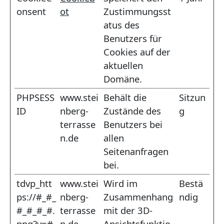
onsent
ot
Zustimmungsst
atus des
Benutzers für
Cookies auf der
aktuellen
Domäne.
PHPSESS
www.stei
Behält die
Sitzun
ID
nberg-
Zustände des
g
terrasse
Benutzers bei
n.de
allen
Seitenanfragen
bei.
tdvp_htt
www.stei
Wird im
Bestä
ps://#_#_
nberg-
Zusammenhang
ndig
#_#_#_#.
terrasse
mit der 3D-
png?v=#
n.de
Ansichtsfunktio