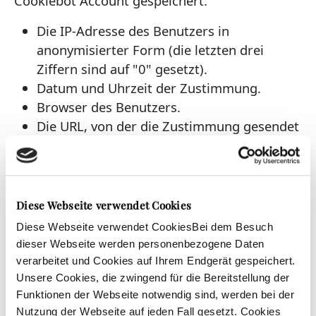
Cookiebot Account gespeichert:
Die IP-Adresse des Benutzers in
anonymisierter Form (die letzten drei
Ziffern sind auf "0" gesetzt).
Datum und Uhrzeit der Zustimmung.
Browser des Benutzers.
Die URL, von der die Zustimmung gesendet
wurde.
Ein anonymer, zufälliger und
verschlüsselter Schlüsselwert.
Der Einwilligungszustand des Benutzers,
Diese Webseite verwendet Cookies
der als Nachweis der Einwilligung dient.
Diese Webseite verwendet CookiesBei dem Besuch
dieser Webseite werden personenbezogene Daten
Der Schlüssel und der Zustimmungsstatus
verarbeitet und Cookies auf Ihrem Endgerät gespeichert.
werden ebenfalls im Browser des Nutzers im
Unsere Cookies, die zwingend für die Bereitstellung der
Cookie "CookieConsent" gespeichert, so dass
Funktionen der Webseite notwendig sind, werden bei der
die Website die Zustimmung des Benutzers bei
Nutzung der Webseite auf jeden Fall gesetzt. Cookies